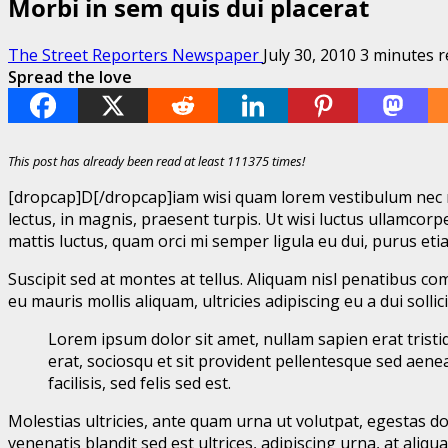
Morbi in sem quis dui placerat
The Street Reporters Newspaper
July 30, 2010
3 minutes r
Spread the love
This post has already been read at least 111375 times!
[dropcap]D[/dropcap]iam wisi quam lorem vestibulum nec nib
lectus, in magnis, praesent turpis. Ut wisi luctus ullamcorpe
mattis luctus, quam orci mi semper ligula eu dui, purus eti
Suscipit sed at montes at tellus. Aliquam nisl penatibus co
eu mauris mollis aliquam, ultricies adipiscing eu a dui so
Lorem ipsum dolor sit amet, nullam sapien erat tristi
erat, sociosqu et sit provident pellentesque sed aenea
facilisis, sed felis sed est.
Molestias ultricies, ante quam urna ut volutpat, egestas dol
venenatis blandit sed est ultrices, adipiscing urna, at aliq