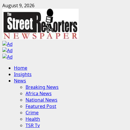
Skip
August 9, 2026
to
content
Primary
Home
Menu
Insights
News
Breaking News
Africa News
National News
Featured Post
Crime
Health
TSR Tv