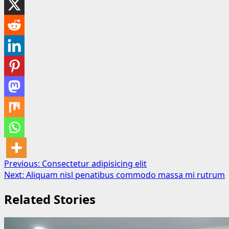
Post
Previous:
Consectetur adipisicing elit
Next:
Aliquam nisl penatibus commodo massa mi rutrum
navigation
Related Stories