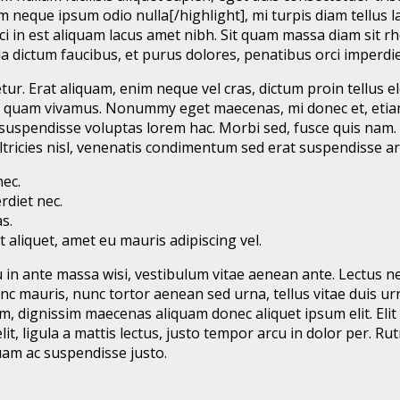
sum neque ipsum odio nulla[/highlight], mi turpis diam tellus
i in est aliquam lacus amet nibh. Sit quam massa diam sit r
la dictum faucibus, et purus dolores, penatibus orci imperdi
tur. Erat aliquam, enim neque vel cras, dictum proin tellus e
em quam vivamus. Nonummy eget maecenas, mi donec et, etiam q
uspendisse voluptas lorem hac. Morbi sed, fusce quis nam. V
ltricies nisl, venenatis condimentum sed erat suspendisse ar
nec.
rdiet nec.
s.
t aliquet, amet eu mauris adipiscing vel.
squ in ante massa wisi, vestibulum vitae aenean ante. Lectu
nc mauris, nunc tortor aenean sed urna, tellus vitae duis urn
sum, dignissim maecenas aliquam donec aliquet ipsum elit. El
it, ligula a mattis lectus, justo tempor arcu in dolor per.
am ac suspendisse justo.