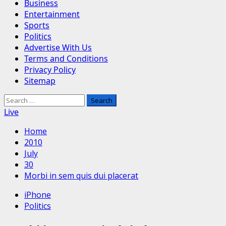
Business
Entertainment
Sports
Politics
Advertise With Us
Terms and Conditions
Privacy Policy
Sitemap
Search
for:
Live
Home
2010
July
30
Morbi in sem quis dui placerat
iPhone
Politics