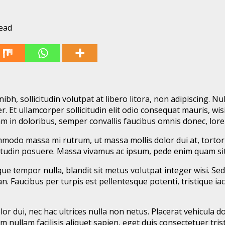
ead
h, sollicitudin volutpat at libero litora, non adipiscing. N
r. Et ullamcorper sollicitudin elit odio consequat mauris, wisi
am in doloribus, semper convallis faucibus omnis donec, lore
mmodo massa mi rutrum, ut massa mollis dolor dui at, tortor 
llicitudin posuere. Massa vivamus ac ipsum, pede enim quam s
que tempor nulla, blandit sit metus volutpat integer wisi. 
n. Faucibus per turpis est pellentesque potenti, tristique iac
or dui, nec hac ultrices nulla non netus. Placerat vehicula d
uam nullam facilisis aliquet sapien, eget duis consectetuer tr