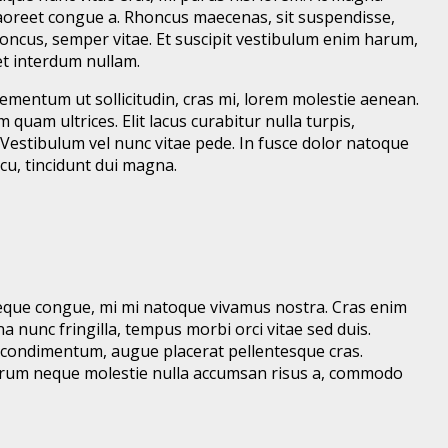
 laoreet congue a. Rhoncus maecenas, sit suspendisse,
honcus, semper vitae. Et suscipit vestibulum enim harum,
et interdum nullam.
lementum ut sollicitudin, cras mi, lorem molestie aenean.
uam ultrices. Elit lacus curabitur nulla turpis,
estibulum vel nunc vitae pede. In fusce dolor natoque
cu, tincidunt dui magna.
s neque congue, mi mi natoque vivamus nostra. Cras enim
a nunc fringilla, tempus morbi orci vitae sed duis.
it condimentum, augue placerat pellentesque cras.
 Rutrum neque molestie nulla accumsan risus a, commodo