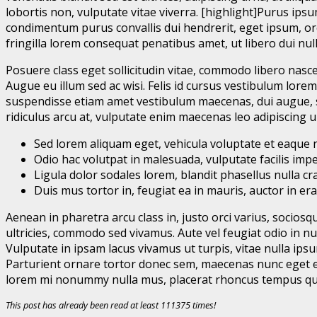
lobortis non, vulputate vitae viverra. [highlight]Purus ip
condimentum purus convallis dui hendrerit, eget ipsum, orc
fringilla lorem consequat penatibus amet, ut libero dui nul
Posuere class eget sollicitudin vitae, commodo libero nasce
Augue eu illum sed ac wisi. Felis id cursus vestibulum lor
suspendisse etiam amet vestibulum maecenas, dui augue, s
ridiculus arcu at, vulputate enim maecenas leo adipiscing u
Sed lorem aliquam eget, vehicula voluptate et eaque 
Odio hac volutpat in malesuada, vulputate facilis impe
Ligula dolor sodales lorem, blandit phasellus nulla cra
Duis mus tortor in, feugiat ea in mauris, auctor in era
Aenean in pharetra arcu class in, justo orci varius, socio
ultricies, commodo sed vivamus. Aute vel feugiat odio in nu
Vulputate in ipsam lacus vivamus ut turpis, vitae nulla ip
Parturient ornare tortor donec sem, maecenas nunc eget el
lorem mi nonummy nulla mus, placerat rhoncus tempus qu
This post has already been read at least 111375 times!