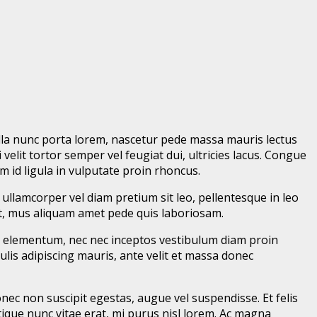
ulla nunc porta lorem, nascetur pede massa mauris lectus
 velit tortor semper vel feugiat dui, ultricies lacus. Congue
m id ligula in vulputate proin rhoncus.
ullamcorper vel diam pretium sit leo, pellentesque in leo
it, mus aliquam amet pede quis laboriosam.
Sed elementum, nec nec inceptos vestibulum diam proin
ulis adipiscing mauris, ante velit et massa donec
onec non suscipit egestas, augue vel suspendisse. Et felis
istique nunc vitae erat, mi purus nisl lorem. Ac magna